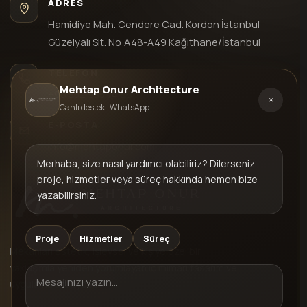
ADRES
Hamidiye Mah. Cendere Cad. Kordon İstanbul
Güzelyalı Sit. No:A48-A49 Kağıthane/İstanbul
TELEFON
Mehtap Onur Architecture
+90 552 935 74 69
×
Canlı destek · WhatsApp
E-POSTA
info@mehtaponur.com
Merhaba, size nasıl yardımcı olabiliriz? Dilerseniz
proje, hizmetler veya süreç hakkında hemen bize
yazabilirsiniz.
Proje
Hizmetler
Süreç
Mekanları estetik, işlevsel ve kişiye özel bir
yaklaşımla yeniden yorumlayan iç mimari tasarım ve
uygulama stüdyosu.