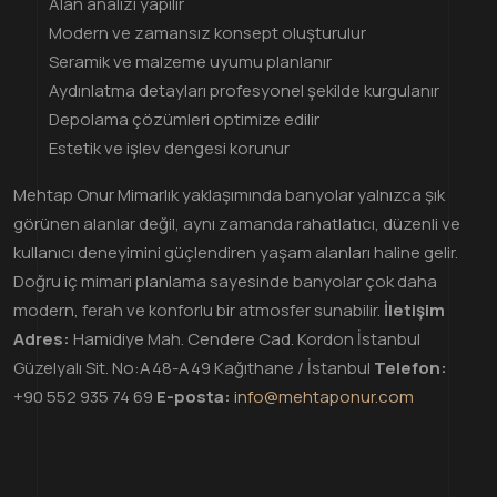
Alan analizi yapılır
Modern ve zamansız konsept oluşturulur
Seramik ve malzeme uyumu planlanır
Aydınlatma detayları profesyonel şekilde kurgulanır
Depolama çözümleri optimize edilir
Estetik ve işlev dengesi korunur
Mehtap Onur Mimarlık yaklaşımında banyolar yalnızca şık
görünen alanlar değil, aynı zamanda rahatlatıcı, düzenli ve
kullanıcı deneyimini güçlendiren yaşam alanları haline gelir.
Doğru iç mimari planlama sayesinde banyolar çok daha
modern, ferah ve konforlu bir atmosfer sunabilir.
İletişim
Adres:
Hamidiye Mah. Cendere Cad. Kordon İstanbul
Güzelyalı Sit. No:A48-A49 Kağıthane / İstanbul
Telefon:
+90 552 935 74 69
E-posta:
info@mehtaponur.com