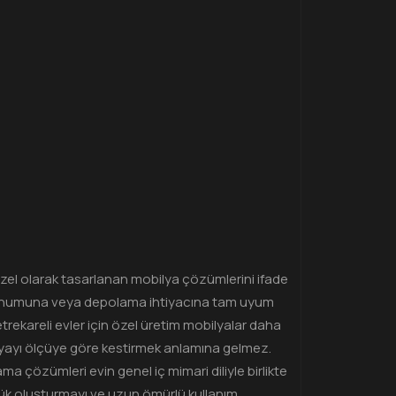
özel olarak tasarlanan mobilya çözümlerini ifade
re konumuna veya depolama ihtiyacına tam uyum
rekareli evler için özel üretim mobilyalar daha
ilyayı ölçüye göre kestirmek anlamına gelmez.
ma çözümleri evin genel iç mimari diliyle birlikte
nlük oluşturmayı ve uzun ömürlü kullanım