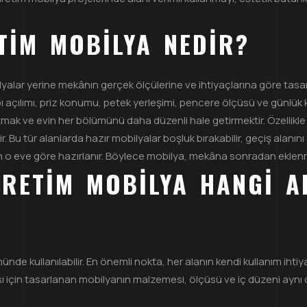
TIM MOBILYA NEDIR?
lyalar yerine mekânın gerçek ölçülerine ve ihtiyaçlarına göre tasa
ı açılımı, priz konumu, petek yerleşimi, pencere ölçüsü ve günlük ku
mak ve evin her bölümünü daha düzenli hale getirmektir. Özellikle
 Bu tür alanlarda hazır mobilyalar boşluk bırakabilir, geçiş alanın
n o eve göre hazırlanır. Böylece mobilya, mekâna sonradan eklenmiş 
ÜRETIM MOBILYA HANGI 
ünde kullanılabilir. En önemli nokta, her alanın kendi kullanım ihti
ı için tasarlanan mobilyanın malzemesi, ölçüsü ve iç düzeni aynı o