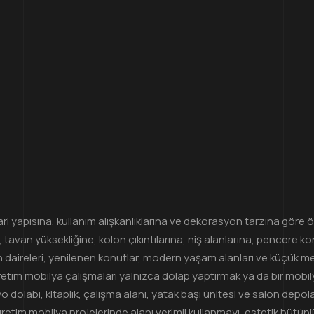
i yapısına, kullanım alışkanlıklarına ve dekorasyon tarzına göre 
 tavan yüksekliğine, kolon çıkıntılarına, niş alanlarına, pence
daireleri, yenilenen konutlar, modern yaşam alanları ve küçük met
üretim mobilya çalışmaları yalnızca dolap yaptırmak ya da bir mob
o dolabı, kitaplık, çalışma alanı, yatak başı ünitesi ve salon depola
üretim mobilya projelerinde alanı verimli kullanmayı, estetik bütü