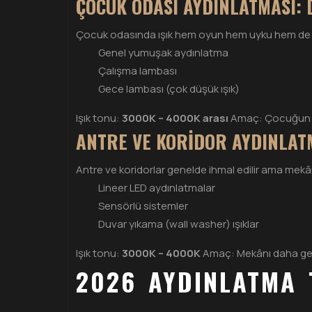
ÇOCUK ODASI AYDINLATMASI: 
Çocuk odasında ışık hem oyun hem uyku hem de ders
Genel yumuşak aydınlatma
Çalışma lambası
Gece lambası (çok düşük ışık)
Işık tonu:
3000K – 4000K arası
Amaç: Çocuğun göz
ANTRE VE KORIDOR AYDINLATMA
Antre ve koridorlar genelde ihmal edilir ama mekânın
Lineer LED aydınlatmalar
Sensörlü sistemler
Duvar yıkama (wall washer) ışıklar
Işık tonu:
3000K – 4000K
Amaç: Mekânı daha gen
2026 AYDINLATMA 