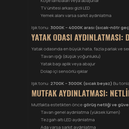
Köşe lambaları veya abajurlar
TV ünitesi arkası gizli LED
Yemek alanı varsa sarkıt aydınlatma
Işık tonu:
3000K – 4000K arası (sıcak-nötr geç
YATAK ODASI AYDINLATMASI: D
Yatak odasında en büyük hata, fazla parlak ve sert
Tavan ışığı (düşük yoğunluklu)
Yatak başı aplik veya abajur
Dolap içi sensörlü ışıklar
Işık tonu:
2700K – 3000K (sıcak beyaz)
Bu tonla
MUTFAK AYDINLATMASI: NETLI
Mutfakta estetikten önce
görüş netliği ve güve
Tavan genel aydınlatma (yüksek lümen)
Tezgah altı LED aydınlatma
Ada varsa sarkıt aydınlatma