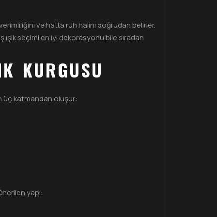
imliliğini ve hatta ruh halini doğrudan belirler.
lış ışık seçimi en iyi dekorasyonu bile sıradan
ŞIK KURGUSU
aman üç katmandan oluşur:
Önerilen yapı: