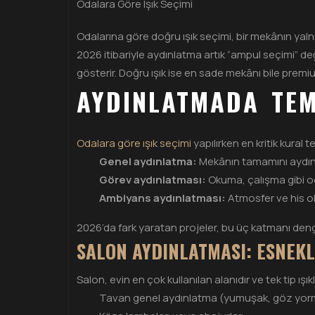
Odalara Göre Işık Seçimi
Odalarına göre doğru ışık seçimi, bir mekânın yalnı
2026 itibariyle aydınlatma artık “ampul seçimi” deği
gösterir. Doğru ışık ise en sade mekânı bile pre
AYDINLATMADA TEM
Odalara göre ışık seçimi
yapılırken en kritik kural
Genel aydınlatma:
Mekânın tamamını aydınl
Görev aydınlatması:
Okuma, çalışma gibi od
Ambiyans aydınlatması:
Atmosfer ve his o
2026’da fark yaratan projeler, bu üç katmanı dengel
SALON AYDINLATMASI: ESNEKL
Salon, evin en çok kullanılan alanıdır ve tek tip ı
Tavan genel aydınlatma (yumuşak, göz yo