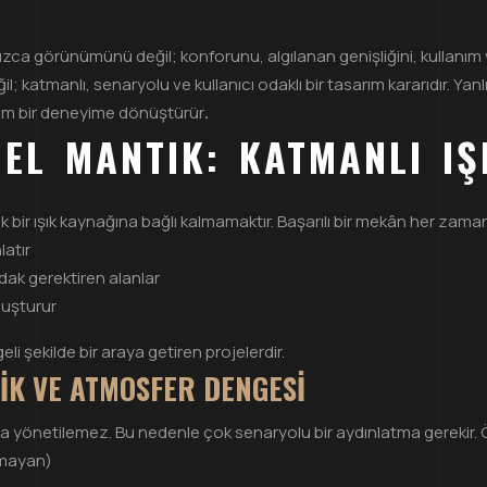
zca görünümünü değil; konforunu, algılanan genişliğini, kullanım ver
l; katmanlı, senaryolu ve kullanıcı odaklı bir tasarım kararıdır. Yan
mium bir deneyime dönüştürür
.
EL MANTIK: KATMANLI I
 tek bir ışık kaynağına bağlı kalmamaktır. Başarılı bir mekân her z
atır
ak gerektiren alanlar
luşturur
i şekilde bir araya getiren projelerdir.
IK VE ATMOSFER DENGESI
şıkla yönetilemez. Bu nedenle çok senaryolu bir aydınlatma gerekir. 
rmayan)