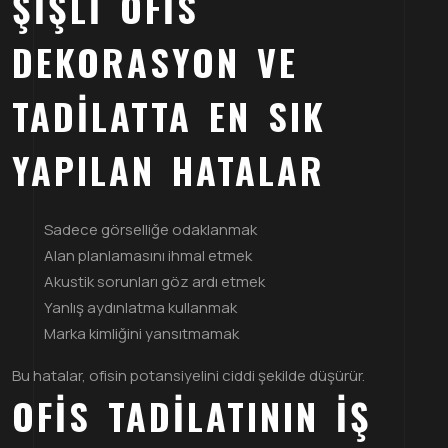
ŞIŞLI OFIS
DEKORASYON VE
TADILATTA EN SIK
YAPILAN HATALAR
Sadece görselliğe odaklanmak
Alan planlamasını ihmal etmek
Akustik sorunları göz ardı etmek
Yanlış aydınlatma kullanmak
Marka kimliğini yansıtmamak
Bu hatalar, ofisin potansiyelini ciddi şekilde düşürür.
OFIS TADILATININ İŞ