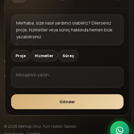
E-POSTA
info@mehtaponur.com
Merhaba, size nasıl yardımcı olabiliriz? Dilerseniz
proje, hizmetler veya süreç hakkında hemen bize
yazabilirsiniz.
Proje
Hizmetler
Süreç
Mekanları estetik, işlevsel ve kişiye özel bir
yaklaşımla yeniden yorumlayan iç mimari tasarım ve
uygulama stüdyosu.
Gönder
© 2026 Mehtap Onur. Tüm Hakları Saklıdır.