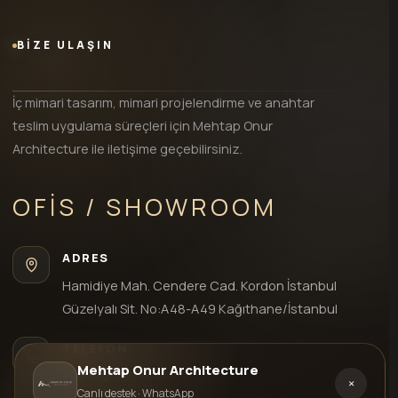
BİZE ULAŞIN
İç mimari tasarım, mimari projelendirme ve anahtar
teslim uygulama süreçleri için Mehtap Onur
Architecture ile iletişime geçebilirsiniz.
OFIS / SHOWROOM
ADRES
Hamidiye Mah. Cendere Cad. Kordon İstanbul
Güzelyalı Sit. No:A48-A49 Kağıthane/İstanbul
TELEFON
Mehtap Onur Architecture
+90 552 935 74 69
×
Canlı destek · WhatsApp