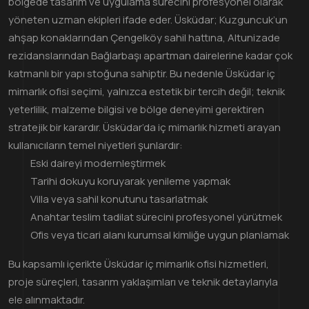
bölgede tasarım ve uygulama sürecini profesyonel olarak
yöneten uzman ekipleri ifade eder. Üsküdar; Kuzguncuk’un
ahşap konaklarından Çengelköy sahil hattına, Altunizade
rezidanslarından Bağlarbaşı apartman dairelerine kadar çok
katmanlı bir yapı stoğuna sahiptir. Bu nedenle Üsküdar iç
mimarlık ofisi seçimi, yalnızca estetik bir tercih değil; teknik
yeterlilik, malzeme bilgisi ve bölge deneyimi gerektiren
stratejik bir karardır. Üsküdar’da iç mimarlık hizmeti arayan
kullanıcıların temel niyetleri şunlardır:
Eski daireyi modernleştirmek
Tarihi dokuyu koruyarak yenileme yapmak
Villa veya sahil konutunu tasarlatmak
Anahtar teslim tadilat sürecini profesyonel yürütmek
Ofis veya ticari alanı kurumsal kimliğe uygun planlamak
Bu kapsamlı içerikte Üsküdar iç mimarlık ofisi hizmetleri,
proje süreçleri, tasarım yaklaşımları ve teknik detaylarıyla
ele alınmaktadır.