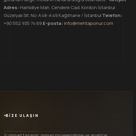
Adres:
Hamidiye Mah. Cendere Cad. Kordon İstanbul
Güzelyalı Sit. No:A48-A49 Kağıthane / İstanbul
Telefon:
+90 552 935 74 69
E-posta:
info@mehtaponur.com
BİZE ULAŞIN
İç mimari tasarım, mimari projelendirme ve anahtar