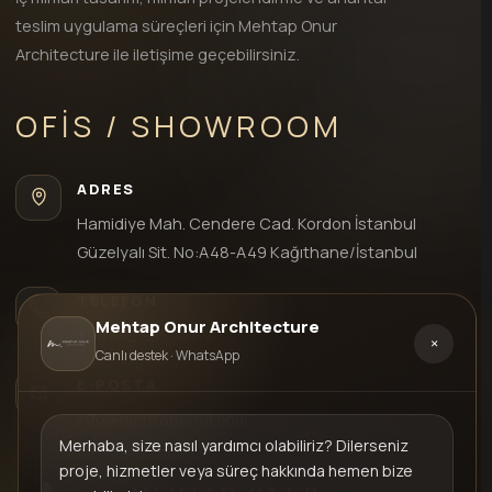
teslim uygulama süreçleri için Mehtap Onur
Architecture ile iletişime geçebilirsiniz.
OFIS / SHOWROOM
ADRES
Hamidiye Mah. Cendere Cad. Kordon İstanbul
Güzelyalı Sit. No:A48-A49 Kağıthane/İstanbul
TELEFON
Mehtap Onur Architecture
+90 552 935 74 69
×
Canlı destek · WhatsApp
E-POSTA
info@mehtaponur.com
Merhaba, size nasıl yardımcı olabiliriz? Dilerseniz
proje, hizmetler veya süreç hakkında hemen bize