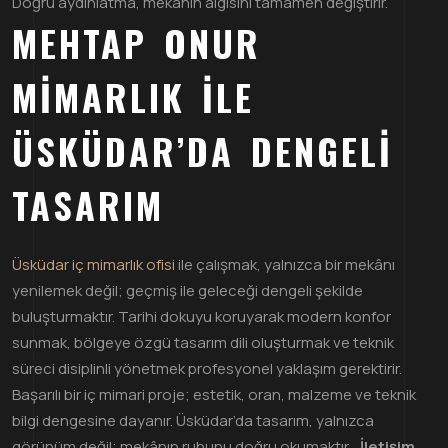
Doğru aydınlatma, mekânın algısını tamamen değiştirir.
MEHTAP ONUR
MIMARLIK ILE
ÜSKÜDAR’DA DENGELI
TASARIM
Üsküdar iç mimarlık ofisi
ile çalışmak, yalnızca bir mekânı
yenilemek değil; geçmiş ile geleceği dengeli şekilde
buluşturmaktır. Tarihi dokuyu koruyarak modern konfor
sunmak, bölgeye özgü tasarım dili oluşturmak ve teknik
süreci disiplinli yönetmek profesyonel yaklaşım gerektirir.
Başarılı bir iç mimari proje; estetik, oran, malzeme ve teknik
bilgi dengesine dayanır. Üsküdar’da tasarım, yalnızca
görünüm değil; mekânın ruhunu doğru okumaktır.
İletişim