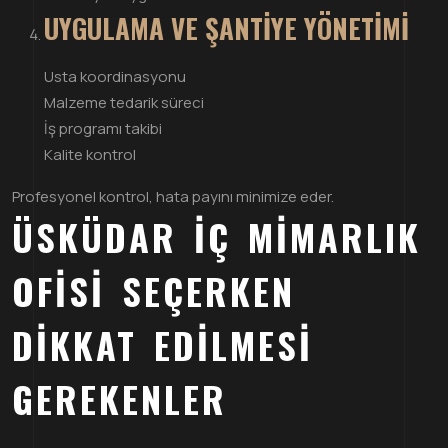
UYGULAMA VE ŞANTIYE YÖNETIMI
Usta koordinasyonu
Malzeme tedarik süreci
İş programı takibi
Kalite kontrol
Profesyonel kontrol, hata payını minimize eder.
ÜSKÜDAR İÇ MIMARLIK
OFISI SEÇERKEN
DIKKAT EDILMESI
GEREKENLER